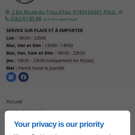
2 Bis Route du Trou d'Eau,
97434
SAINT-PAUL
0262 61 85 88
SERVICE SUR PLACE ET À EMPORTER
Lun :
18h30 - 22h00
Mar, Ven et Dim :
12h00 - 14h00
Mar, Ven, Sam et Dim :
18h30 - 22h30
Jeu :
18h30 - 22h00 (Uniquement les Pizzas)
Mer :
Fermé toute la journée
Accueil
Contactez-nous
Mentions légales
Your privacy is our priority
Plan du site